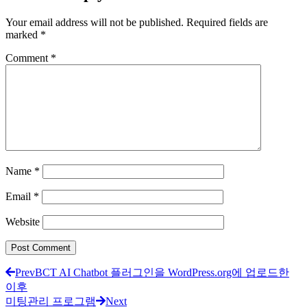
Your email address will not be published.
Required fields are
marked
*
Comment
*
Name
*
Email
*
Website
Prev
BCT AI Chatbot 플러그인을 WordPress.org에 업로드한
이후
미팅관리 프로그램
Next