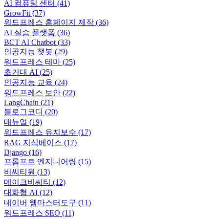
AI 컴퓨팅 센터
(41)
GrowFit
(37)
워드프레스 홈페이지 제작
(36)
AI 실습 플랫폼
(36)
BCT AI Chatbot
(33)
인공지능 챗봇
(29)
워드프레스 테마
(25)
초거대 AI
(25)
인공지능 교육
(24)
워드프레스 보안
(22)
LangChain
(21)
블로그코디
(20)
매뉴얼
(19)
워드프레스 유지보수
(17)
RAG 지식베이스
(17)
Django
(16)
프롬프트 엔지니어링
(15)
비씨티원
(13)
메이크비씨티
(12)
대화형 AI
(12)
네이버 웹마스터도구
(11)
워드프레스 SEO
(11)