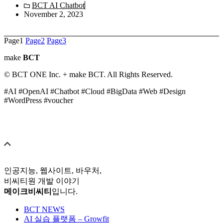
BCT AI Chatbot
November 2, 2023
Page
1
Page
2
Page
3
make
BCT
© BCT ONE Inc. + make BCT. All Rights Reserved.
#AI #OpenAI #Chatbot #Cloud #BigData #Web #Design
#WordPress #voucher
인공지능, 웹사이트, 바우처,
비씨티원 개발 이야기
메이크비씨티
입니다.
BCT NEWS
AI 실습 플랫폼 – Growfit