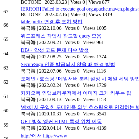
BCTONE
|
2023.03.23
|
Votes 0
|
Views 877
[ERROR] Failed to execute goal org.apache.maven.plugins:m
67
BCTONE
|
2023.02.16
|
Votes 0
|
Views 1319
table prefix 변경 후 조치 방법
66
북극海
|
2022.10.06
|
Votes 0
|
Views 1005
워드프레스 작업시 참고할 query 모음
65
북극海
|
2022.09.21
|
Votes 0
|
Views 961
DB내 악성 코드 문제 다수 발생
64
북극海
|
2022.08.25
|
Votes 0
|
Views 1374
SecureSign 인증 발급되지 않을 때 해결 방법
63
북극海
|
2022.07.06
|
Votes 0
|
Views 1116
도메인 / 호스팅 / 메일서버 분리 설정 시 메일 세팅 방
62
북극海
|
2022.02.24
|
Votes 0
|
Views 1729
카카오톡 인앱브라우저에서 이미지 크게 키우는 팁
61
북극海
|
2021.09.13
|
Votes 0
|
Views 1153
Wix에서 구입한 도메인을 외부 호스팅으로 연결하는 
60
북극海
|
2020.10.31
|
Votes 0
|
Views 3541
GET 방식 앵커 HTML 특정 위치 이동
59
북극海
|
2020.04.14
|
Votes 0
|
Views 4139
http://에서 https://www