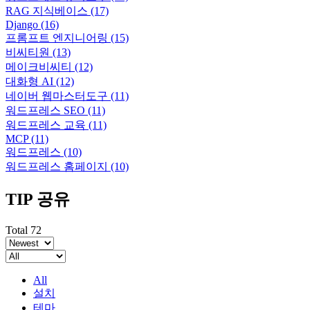
RAG 지식베이스
(17)
Django
(16)
프롬프트 엔지니어링
(15)
비씨티원
(13)
메이크비씨티
(12)
대화형 AI
(12)
네이버 웹마스터도구
(11)
워드프레스 SEO
(11)
워드프레스 교육
(11)
MCP
(11)
워드프레스
(10)
워드프레스 홈페이지
(10)
TIP 공유
Total 72
All
설치
테마