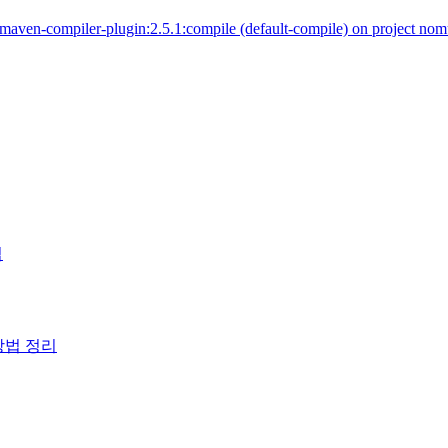
aven-compiler-plugin:2.5.1:compile (default-compile) on project nom
법
방법 정리