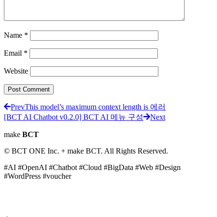
Name
*
Email
*
Website
Prev
This model’s maximum context length is 에러
[BCT AI Chatbot v0.2.0] BCT AI 메뉴 구성
Next
make
BCT
© BCT ONE Inc. + make BCT. All Rights Reserved.
#AI #OpenAI #Chatbot #Cloud #BigData #Web #Design
#WordPress #voucher