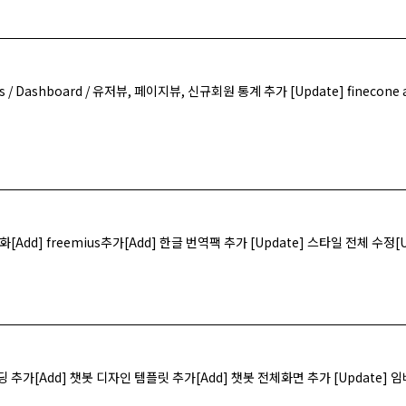
cs / Dashboard / 유저뷰, 페이지뷰, 신규회원 통계 추가 [Update] finecone
화[Add] freemius추가[Add] 한글 번역팩 추가 [Update] 스타일 전체 수정[Up
베딩 추가[Add] 챗봇 디자인 템플릿 추가[Add] 챗봇 전체화면 추가 [Update] 임