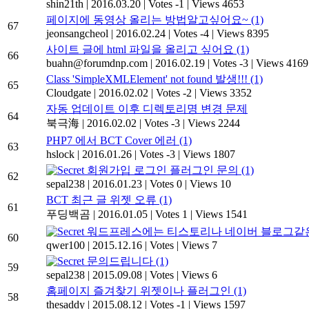
shin21th
|
2016.03.20
|
Votes -1
|
Views 4653
페이지에 동영상 올리는 방법알고싶어요~
(1)
67
jeonsangcheol
|
2016.02.24
|
Votes -4
|
Views 8395
사이트 글에 html 파일을 올리고 싶어요
(1)
66
buahn@forumdnp.com
|
2016.02.19
|
Votes -3
|
Views 4169
Class 'SimpleXMLElement' not found 발생!!!
(1)
65
Cloudgate
|
2016.02.02
|
Votes -2
|
Views 3352
자동 업데이트 이후 디렉토리명 변경 문제
64
북극海
|
2016.02.02
|
Votes -3
|
Views 2244
PHP7 에서 BCT Cover 에러
(1)
63
hslock
|
2016.01.26
|
Votes -3
|
Views 1807
회원가입 로그인 플러그인 문의
(1)
62
sepal238
|
2016.01.23
|
Votes 0
|
Views 10
BCT 최근 글 위젯 오류
(1)
61
푸딩백곰
|
2016.01.05
|
Votes 1
|
Views 1541
워드프레스에는 티스토리나 네이버 블로그같은
60
qwer100
|
2015.12.16
|
Votes
|
Views 7
문의드립니다
(1)
59
sepal238
|
2015.09.08
|
Votes
|
Views 6
홈페이지 즐겨찾기 위젯이나 플러그인
(1)
58
thesaddy
|
2015.08.12
|
Votes -1
|
Views 1597