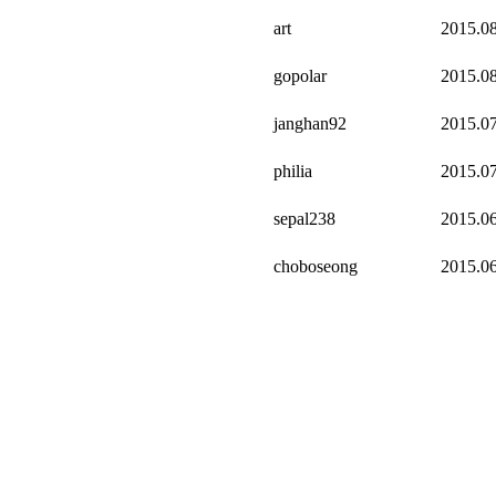
art
2015.0
gopolar
2015.0
janghan92
2015.0
philia
2015.0
sepal238
2015.0
choboseong
2015.0