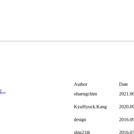
Author
Date
..
ohaengchim
2021.0
KyuHyuck.Kang
2020.0
design
2016.0
shin21th
2016.0