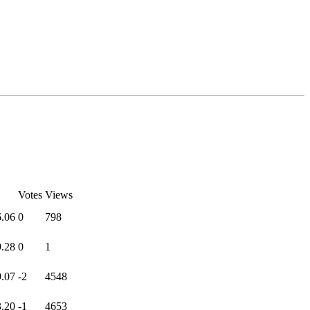
Votes
Views
6.06
0
798
9.28
0
1
9.07
-2
4548
3.20
-1
4653