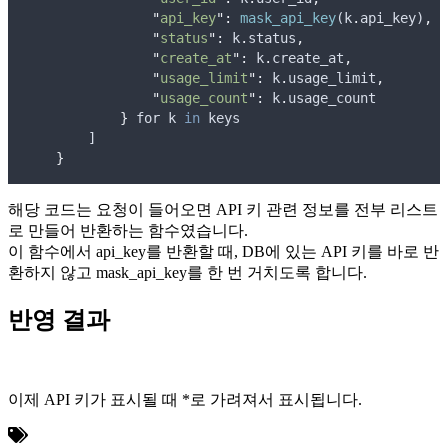
"
api_key
"
:
mask_api_key
(
k
.
api_key
)
,
"
status
"
:
k
.
status
,
"
create_at
"
:
k
.
create_at
,
"
usage_limit
"
:
k
.
usage_limit
,
"
usage_count
"
:
k
.
usage_count
}
for
k
in
keys
        ]
}
해당 코드는 요청이 들어오면 API 키 관련 정보를 전부 리스트
로 만들어 반환하는 함수였습니다.
이 함수에서 api_key를 반환할 때, DB에 있는 API 키를 바로 반
환하지 않고 mask_api_key를 한 번 거치도록 합니다.
반영 결과
이제 API 키가 표시될 때 *로 가려져서 표시됩니다.