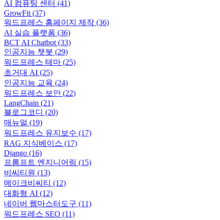
AI 컴퓨팅 센터
(41)
GrowFit
(37)
워드프레스 홈페이지 제작
(36)
AI 실습 플랫폼
(36)
BCT AI Chatbot
(33)
인공지능 챗봇
(29)
워드프레스 테마
(25)
초거대 AI
(25)
인공지능 교육
(24)
워드프레스 보안
(22)
LangChain
(21)
블로그코디
(20)
매뉴얼
(19)
워드프레스 유지보수
(17)
RAG 지식베이스
(17)
Django
(16)
프롬프트 엔지니어링
(15)
비씨티원
(13)
메이크비씨티
(12)
대화형 AI
(12)
네이버 웹마스터도구
(11)
워드프레스 SEO
(11)