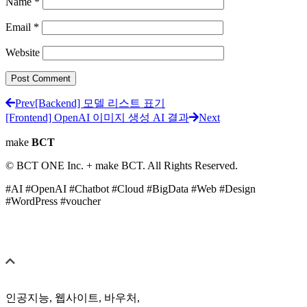
Name
*
Email
*
Website
Prev
[Backend] 모델 리스트 표기
[Frontend] OpenAI 이미지 생성 AI 결과
Next
make
BCT
© BCT ONE Inc. + make BCT. All Rights Reserved.
#AI #OpenAI #Chatbot #Cloud #BigData #Web #Design
#WordPress #voucher
인공지능, 웹사이트, 바우처,