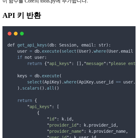
이 함수를 Core의 tools.py에 추가합니다.
API 키 반환
def
get_api_keys
(
db
: 
Session
,
email
: 
str
):
user
=
db
.
execute
(
select
(
User
)
.
where
(
User
.
email
=
if
not
 user
:
return
{
"
api_keys
"
:
 []
,
"
message
"
:
"
please ente
keys
=
db
.
execute
(
select
(
ApiKey
)
.
where
(
ApiKey
.
user_id
==
user
.
i
    )
.
scalars
()
.
all
()
return
{
"
api_keys
"
:
 [
{
"
id
"
:
k
.
id
,
"
provider_id
"
:
k
.
provider_id
,
"
provider_name
"
:
k
.
provider_name
,
"
user_id
"
:
k
.
user_id
,