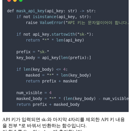
def
mask_api_key
(
api_key
: 
str
) 
->
 str
:
if
not
isinstance
(
api_key
,
str
):
raise
ValueError
(
"
API 키는 문자열이어야 합니다.
if
not
api_key
.
startswith
(
"
sk-
"
):
return
"
*
"
*
len
(
api_key
)
prefix
=
"
sk-
"
key_body
=
api_key
[
len
(
prefix
):]
if
len
(
key_body
) 
<=
4
:
masked
=
"
*
"
*
len
(
key_body
)
return
prefix
+
masked
num_visible
=
4
masked_body
=
"
*
"
*
 (
len
(
key_body
) 
-
num_visible
)
return
prefix
+
masked_body
API 키가 입력되면 sk-와 마지막 4자리를 제외한 API 키 내용
을 전부 *로 바꿔서 반환하는 함수입니다.