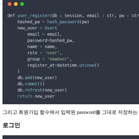
def
user_register
(
db
 : 
Session
,
email
 : 
str
,
pw
 : 
str
hashed_pw
=
hash_password
(
pw
)
new_user
=
User
(
email
=
email
,
password
=
hashed_pw
,
name
=
name
,
role
=
'
user
'
,
group
=
'
newUser
'
,
register_at
=
datetime
.
utcnow
()
    )
db
.
add
(
new_user
)
db
.
commit
()
db
.
refresh
(
new_user
)
return
new_user
그리고 회원가입 함수에서 입력된 password를 그대로 저장하는 것이
로그인