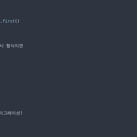
.
first
()
시
형식이면
이그레이션
)