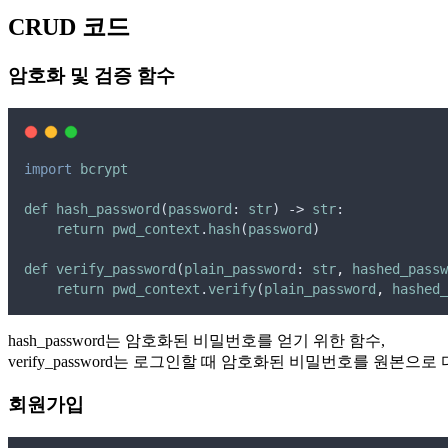
CRUD 코드
암호화 및 검증 함수
import
bcrypt
def
hash_password
(
password
: 
str
) -> 
str
:
return
pwd_context
.
hash
(
password
)
def
verify_password
(
plain_password
: 
str
,
hashed_passw
return
pwd_context
.
verify
(
plain_password
,
hashed_
hash_password는 암호화된 비밀번호를 얻기 위한 함수,
verify_password는 로그인할 때 암호화된 비밀번호를 원본으
회원가입