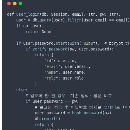
def
user_login
(
db
: 
Session
,
email
: 
str
,
pw
: 
str
):
user
=
db
.
query
(
User
)
.
filter
(
User
.
email
==
email
)
if
not
 user
:
return
None
if
user
.
password
.
startswith
(
"
$2b$
"
):  # 
bcrypt
해
if
verify_password
(
pw
,
user
.
password
):
return
{
"
id
"
:
user
.
id
,
"
email
"
:
user
.
email
,
"
name
"
:
user
.
name
,
"
role
"
:
user
.
role
}
else
:
        # 
암호화
안
된
경우
 (
기존
방식
) 
평문
비교
if
user
.
password
==
 pw
:
            # 
로그인
성공
후
비밀번호
해시로
업데이트
 (
마
user
.
password
=
hash_password
(
pw
)
db
.
commit
()
return
{